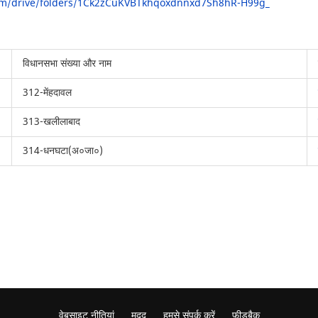
com/drive/folders/1Ck2zCuKVBTkhqoxdnnxd7Sh8hR-H99g_
विधानसभा संख्या और नाम
312-मेंहदावल
313-खलीलाबाद
314-धनघटा(अ०जा०)
वेबसाइट नीतियां
मदद
हमसे संपर्क करें
फ़ीडबैक