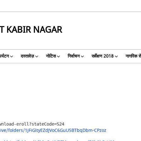
NT KABIR NAGAR
पर्यटन
दस्तावेज़
नोटिस
निर्वाचन
सर्वेक्षण 2018
नागरिक से
wnload-eroll?stateCode=S24
drive/folders/1jFiGltyEZdJVoC6GuU5BTbqDbm-CPzoz